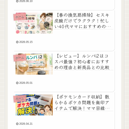
2026.06.10
【春の換気扇掃除】セスキ
ホーム
炭酸だけでラクラク！忙し
い40代ママにおすすめの簡
単つけ置き掃除術
2026.05.15
【レビュー】ルンバi2はコ
ホーム
スパ最強？初心者におすす
めの理由と新商品との比較
2026.05.01
【ポケモンカード収納】散
ホーム
らかるポケカ問題を無印ア
イテムで解決！ママ目線の
おすすめ収納術
2026.04.21