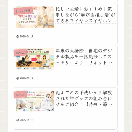
忙しい主婦におすすめ！家
日々の掃除
事しながら“学び＆推し活”が
できるワイヤレスイヤホン
2026.04.17
年末の大掃除！自宅のデジ
ホーム
タル製品を一括処分してス
ッキリしよう｜リネットジ
ャパンの無料キャンペーン
を使ってみたレビュー
2026.02.12
泥よごれの手洗いから解放
ホーム
された神グッズの組み合わ
せをご紹介！【時短・節
約・子どものユニフォーム
汚れ対策】
2025.11.18