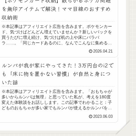
を無印アイテムで解決！ママ目線のおすすめ
収納術
※本記事はアフィリエイト広告を含みます。ポケモンカー
ド、気づけばどんどん増えていませんか？新しいパックを
買うたびに増え続け、気づけば机の上や床にバラバ
ラ……。「同じカードあるのに、なんでこんなに集める
の？」そんなふうに思ってしまうママも多い...
2026.04.21
ルンバが我が家にやってきた！3万円台のi2で
も「床に物を置かない習慣」が自然と身につ
いた話
※本記事はアフィリエイト広告を含みます。「おもちゃが
多いからルンバは無理」と思っていた私が、考えを180度
変えた体験談をお話しします。この記事でわかること：子
どものおもちゃが多い家でもルンバが使えるかルンバを使
って気づいた「本当の効果」3万...
2023.06.03