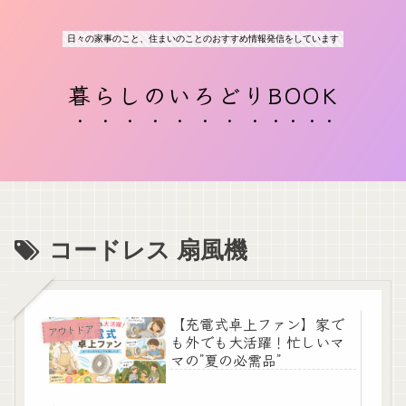
日々の家事のこと、住まいのことのおすすめ情報発信をしています
暮らしのいろどりBOOK
コードレス 扇風機
【充電式卓上ファン】家で
アウトドア
も外でも大活躍！忙しいマ
マの”夏の必需品”