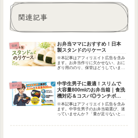
関連記事
お弁当ママにおすすめ！日本
収納
製スタンドのりケース
※本記事はアフィリエイト広告を含み
ます。お弁当作りに欠かせない、おに
ぎり用ののり、保管はどうしています
か？我が家の場合、市販ののりが入っ
ていたパッケージでそのまま使い切る
まで入れていました。それだと、最後
中学生男子に最適！スリムで
ホーム
湿気た状態でなんとも不便を感じてい
大容量800mlのお弁当箱｜食洗
ま...
機対応＆コスパ◎ランチボッ
クス
※本記事はアフィリエイト広告を含み
ます。中学生男子のお弁当箱選び、迷
っていませんか？「量が足りないと午
後バテる」「バッグに入らなくてぐち
ゃぐちゃ」「毎日の洗い物が地味にス
トレス」そんな悩みをまとめて解決し
てくれるのが、アスベル 弁当箱 ラ