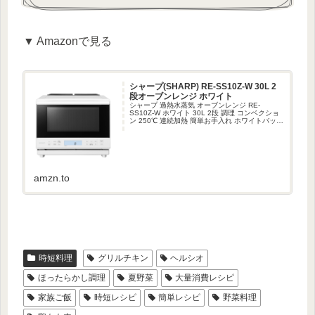
▼ Amazonで見る
シャープ(SHARP) RE-SS10Z-W 30L 2
段オーブンレンジ ホワイト
シャープ 過熱水蒸気 オーブンレンジ RE-
SS10Z-W ホワイト 30L 2段 調理 コンベクショ
ン 250℃ 連続加熱 簡単お手入れ ホワイトバック
ライト液晶 らくチン！（絶対湿度）センサー 時
短料理 ファミリー 大型レンジ 大容量が...
amzn.to
時短料理
グリルチキン
ヘルシオ
ほったらかし調理
夏野菜
大量消費レシピ
家族ご飯
時短レシピ
簡単レシピ
野菜料理