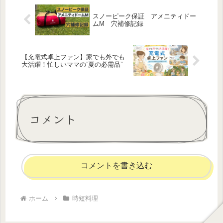
ン...
スノーピーク保証 アメニティドー
ムM 穴補修記録
【充電式卓上ファン】家でも外でも
大活躍！忙しいママの”夏の必需品”
コメント
コメントを書き込む
ホーム
時短料理