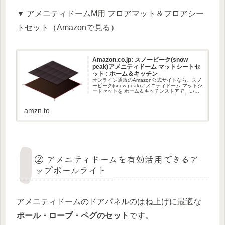
▼ アメニティドームM用 フロアマット＆フロアシー
トセット（Amazonで見る）
Amazon.co.jp: スノーピーク(snow
peak)アメニティドーム マットシートセ
ット : ホーム＆キッチン
オンライン通販のAmazon公式サイトなら、スノ
ーピーク(snow peak)アメニティドーム マットシ
ートセットを ホーム＆キッチンストアで、いつ
でもお安く。当日お急ぎ便対象商品は、当日お
届け可能です。アマゾン配送商品は、通常送料
無料。
amzn.to
② アメニティドームを有効活用できるア
ップポールライト
アメニティドームのドアパネルのはね上げに最適な
ポール・ロープ・ペグのセット
です。