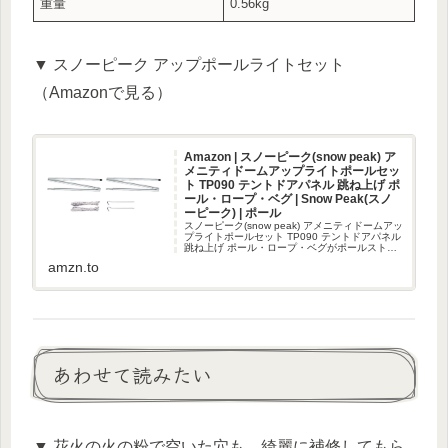
重量
0.56kg
▼ スノーピーク アップポールライトセット
（Amazonで見る）
Amazon | スノーピーク(snow peak) ア
メニティドームアップライトポールセッ
ト TP090 テントドアパネル 跳ね上げ ポ
ール・ロープ・ベグ | Snow Peak(スノ
ーピーク) | ポール
スノーピーク(snow peak) アメニティドームアッ
プライトポールセット TP090 テントドアパネル
跳ね上げ ポール・ロープ・ベグがポールストア
でいつでもお買い得。当日お急ぎ便対象商品
amzn.to
は、当日お届け可能です。アマゾン配送商品
は、通常...
あわせて読みたい
▼ 花火の火の粉で空いた穴も、綺麗に補修してもら