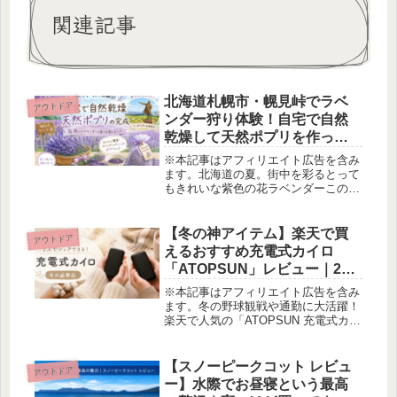
関連記事
北海道札幌市・幌見峠でラベ
アウトドア
ンダー狩り体験！自宅で自然
乾燥して天然ポプリを作って
みました
※本記事はアフィリエイト広告を含み
ます。北海道の夏。街中を彩るとって
もきれいな紫色の花ラベンダーこの時
期だけ楽しめる癒し体験「ラベンダー
狩り」をご紹介します♪札幌市内から
気軽に行ける「幌見峠ラベンダー園」
【冬の神アイテム】楽天で買
アウトドア
で、お友達とラベンダー狩りを楽しん
えるおすすめ充電式カイロ
で...
「ATOPSUN」レビュー｜2つ
に分かれて超便利！
※本記事はアフィリエイト広告を含み
ます。冬の野球観戦や通勤に大活躍！
楽天で人気の「ATOPSUN 充電式カイ
ロ」を実際に使ってみました。2つに
分かれて使えるから、子供や友達とシ
ェアもOK。大容量バッテリーでスマ
【スノーピークコット レビュ
アウトドア
ホ充電もできる優秀アイテムです...
ー】水際でお昼寝という最高