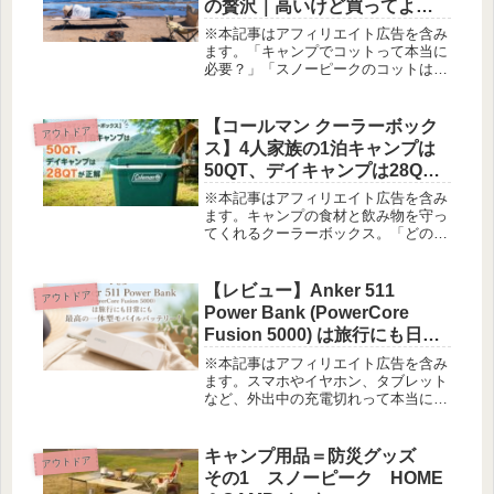
の贅沢｜高いけど買ってよか
ったキャンプ道具
※本記事はアフィリエイト広告を含み
ます。「キャンプでコットって本当に
必要？」「スノーピークのコットは高
いけど、その価値ある？」そんな風に
迷っている方へ。我が家は海辺のキャ
ンプで水際でお昼寝がしたくて、少し
【コールマン クーラーボック
アウトドア
高いけれど思い切ってスノーピークの
ス】4人家族の1泊キャンプは
コ...
50QT、デイキャンプは28QT
が正解｜ロゴス保冷剤との最
※本記事はアフィリエイト広告を含み
強コンビも紹介
ます。キャンプの食材と飲み物を守っ
てくれるクーラーボックス。「どのサ
イズを選べばいいの？」と悩む方も多
いのではないでしょうか。我が家で
は、1泊キャンプ用に50QT、デイキャ
【レビュー】Anker 511
アウトドア
ンプ用に28QTと、コールマンのホ...
Power Bank (PowerCore
Fusion 5000) は旅行にも日常
にも最高の一体型モバイルバ
※本記事はアフィリエイト広告を含み
ッテリー！
ます。スマホやイヤホン、タブレット
など、外出中の充電切れって本当に困
りますよね。そんな悩みを解消してく
れるのが、「Anker 511 Power Bank
(PowerCore Fusion 5000)」。...
キャンプ用品＝防災グッズ
アウトドア
その1 スノーピーク HOME