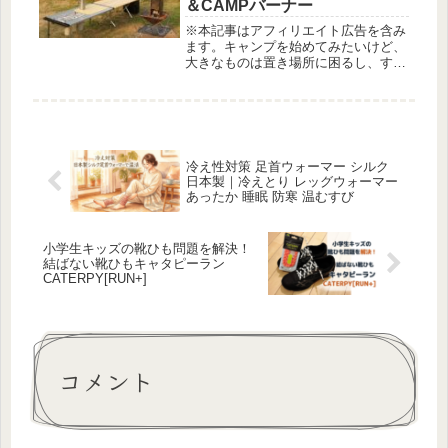
＆CAMPバーナー
※本記事はアフィリエイト広告を含み
ます。キャンプを始めてみたいけど、
大きなものは置き場所に困るし、すぐ
に買えない……そんなお悩みありませ
んか？我が家も最初はそうでした。
「意外とキャンプにはまらなかったら
どうしよう？」なんて心配もありまし
た。...
冷え性対策 足首ウォーマー シルク
日本製｜冷えとり レッグウォーマー
あったか 睡眠 防寒 温むすび
小学生キッズの靴ひも問題を解決！
結ばない靴ひもキャタピーラン
CATERPY[RUN+]
コメント