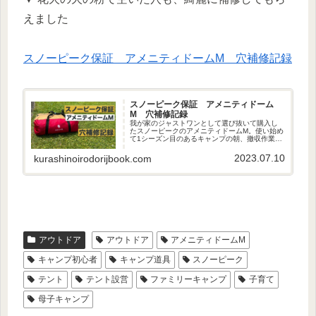
えました
スノーピーク保証 アメニティドームM 穴補修記録
スノーピーク保証 アメニティドーム
M 穴補修記録
我が家のジャストワンとして選び抜いて購入し
たスノーピークのアメニティドームM。使い始め
て1シーズン目のあるキャンプの朝、撤収作業中
にテントとグランドシートに直径5センチほどの
穴が開いているのに気づきました。家族みんな
2023.07.10
kurashinoirodorijbook.com
で「なんで穴？？？」とな…
アウトドア
アウトドア
アメニティドームM
キャンプ初心者
キャンプ道具
スノーピーク
テント
テント設営
ファミリーキャンプ
子育て
母子キャンプ